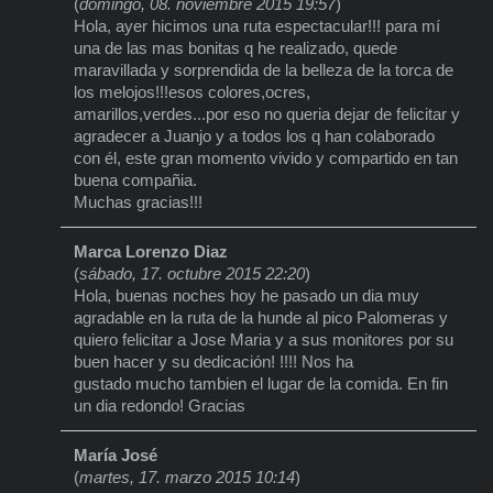
(
domingo, 08. noviembre 2015 19:57
)
Hola, ayer hicimos una ruta espectacular!!! para mí
una de las mas bonitas q he realizado, quede
maravillada y sorprendida de la belleza de la torca de
los melojos!!!esos colores,ocres,
amarillos,verdes...por eso no queria dejar de felicitar y
agradecer a Juanjo y a todos los q han colaborado
con él, este gran momento vivido y compartido en tan
buena compañia.
Muchas gracias!!!
Marca Lorenzo Diaz
(
sábado, 17. octubre 2015 22:20
)
Hola, buenas noches hoy he pasado un dia muy
agradable en la ruta de la hunde al pico Palomeras y
quiero felicitar a Jose Maria y a sus monitores por su
buen hacer y su dedicación! !!!! Nos ha
gustado mucho tambien el lugar de la comida. En fin
un dia redondo! Gracias
María José
(
martes, 17. marzo 2015 10:14
)