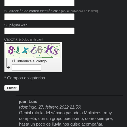
Su dirección de correo electrónico: *
(no se publicará en la web)
Su página web:
Captcha:
(código antispam)
↺
Introduce el código.
* Campos obligatorios
Enviar
juan Luis
(
domingo, 27. febrero 2022 21:50
)
Genial ruta la del sábado pasado a Molinicos, muy
completa, con un grupo buenísimo; como siempre,
hasta un poco de lluvia nos quiso acompañar,